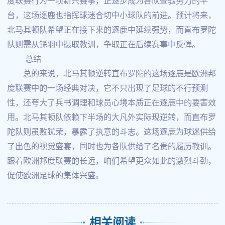
度联赛行为一项新兴赛事，正逐步成为各队查验势力的平
台，这场逐鹿也指挥球迷合切中小球队的前进。预计将来，
北马其顿队希望正在接下来的逐鹿中延续强势，而直布罗陀
队则需从铩羽中摄取教训，争取正在后续赛事中反弹。
总结
总的来说，北马其顿逆转直布罗陀的这场逐鹿是欧洲邦
度联赛中的一场经典对决，它不只出现了足球的不行预测
性，还夸大了兵书调理和球员心境本质正在逐鹿中的要害效
用。北马其顿队依赖下半场的大凡外实际现逆转，而直布罗
陀队则虽败犹荣，暴露了执意的斗志。这场逐鹿为球迷供给
了出色的视觉盛宴，同时也为各队供给了名贵的履历教训。
跟着欧洲邦度联赛的长远，咱们希望更众如此的激烈斗劲，
促使欧洲足球的集体兴盛。
相关阅读