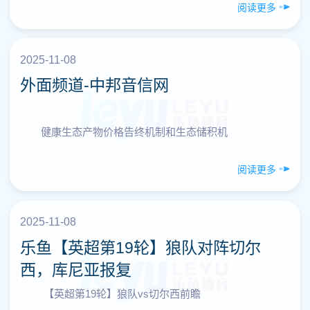
阅读更多
2025-11-08
外面频道-中邦音信网
健康生态产物价格告终机制和生态储积机
阅读更多
2025-11-08
乐鱼【英超第19轮】狼队对阵切尔
西，库尼亚报复
【英超第19轮】狼队vs切尔西前瞻