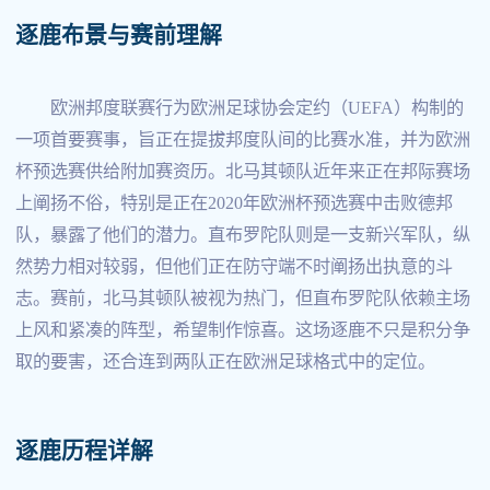
逐鹿布景与赛前理解
欧洲邦度联赛行为欧洲足球协会定约（UEFA）构制的
一项首要赛事，旨正在提拔邦度队间的比赛水准，并为欧洲
杯预选赛供给附加赛资历。北马其顿队近年来正在邦际赛场
上阐扬不俗，特别是正在2020年欧洲杯预选赛中击败德邦
队，暴露了他们的潜力。直布罗陀队则是一支新兴军队，纵
然势力相对较弱，但他们正在防守端不时阐扬出执意的斗
志。赛前，北马其顿队被视为热门，但直布罗陀队依赖主场
上风和紧凑的阵型，希望制作惊喜。这场逐鹿不只是积分争
取的要害，还合连到两队正在欧洲足球格式中的定位。
逐鹿历程详解