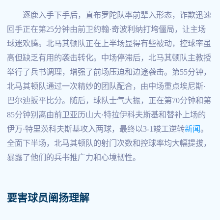
逐鹿入手下手后，直布罗陀队率前辈入形态，诈欺迅速
回手正在第25分钟由前卫约翰·奇波利纳打垮僵局，让主场
球迷欢腾。北马其顿队正在上半场显得有些被动，控球率虽
高但缺乏有用的袭击转化。中场停滞后，北马其顿队主教授
举行了兵书调理，增强了前场压迫和边途袭击。第55分钟，
北马其顿队通过一次精妙的团队配合，由中场重点埃尼斯·
巴尔迪扳平比分。随后，球队士气大振，正在第70分钟和第
85分钟别离由前卫亚历山大·特拉伊科夫斯基和替补上场的
伊万·特里茨科夫斯基攻入两球，最终以3-1竣工逆转
新闻
。
全面下半场，北马其顿队的射门次数和控球率均大幅提拔，
暴露了他们的兵书推广力和心境韧性。
要害球员阐扬理解