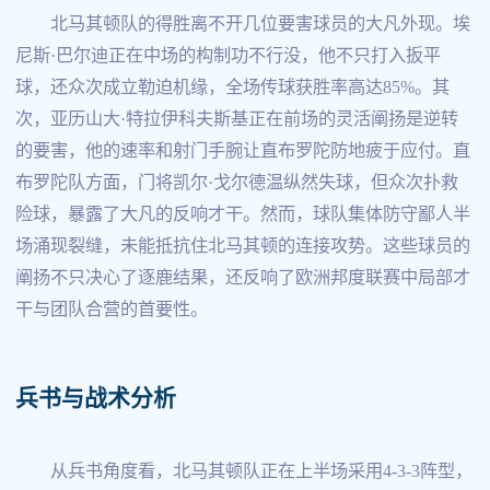
北马其顿队的得胜离不开几位要害球员的大凡外现。埃
尼斯·巴尔迪正在中场的构制功不行没，他不只打入扳平
球，还众次成立勒迫机缘，全场传球获胜率高达85%。其
次，亚历山大·特拉伊科夫斯基正在前场的灵活阐扬是逆转
的要害，他的速率和射门手腕让直布罗陀防地疲于应付。直
布罗陀队方面，门将凯尔·戈尔德温纵然失球，但众次扑救
险球，暴露了大凡的反响才干。然而，球队集体防守鄙人半
场涌现裂缝，未能抵抗住北马其顿的连接攻势。这些球员的
阐扬不只决心了逐鹿结果，还反响了欧洲邦度联赛中局部才
干与团队合营的首要性。
兵书与战术分析
从兵书角度看，北马其顿队正在上半场采用4-3-3阵型，