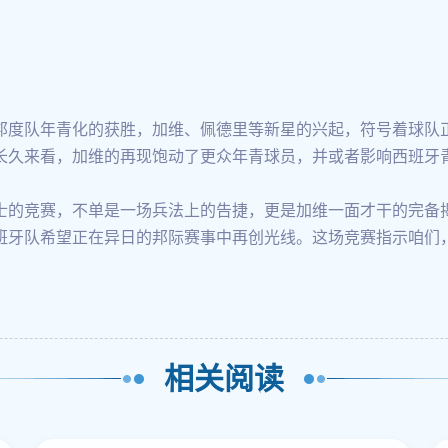
度队年青化的获胜，加维、佩德里等新星的兴起，符号着球队正
长久来看，加维的再现饱动了更众年青球员，并或者影响西班牙
的竞赛，不单是一场兵法上的告捷，更是加维一面才干的完备揭
班牙队希望正在异日的邦际赛事中再创光线。这场竞赛指示咱们
相关阅读