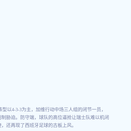
4-3-3为主，加维行动中场三人组的闭节一员，
创制胁迫。防守端，球队的高位逼抢让瑞士队难以机闭
捷，还再现了西班牙足球的古板上风。