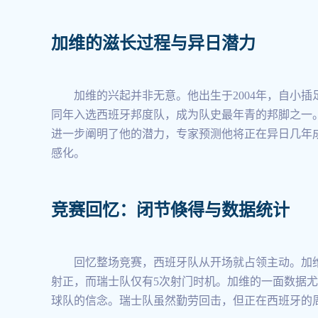
加维的滋长过程与异日潜力
加维的兴起并非无意。他出生于2004年，自小插足
同年入选西班牙邦度队，成为队史最年青的邦脚之一
进一步阐明了他的潜力，专家预测他将正在异日几年
感化。
竞赛回忆：闭节倏得与数据统计
回忆整场竞赛，西班牙队从开场就占领主动。加维的
射正，而瑞士队仅有5次射门时机。加维的一面数据尤
球队的信念。瑞士队虽然勤劳回击，但正在西班牙的周