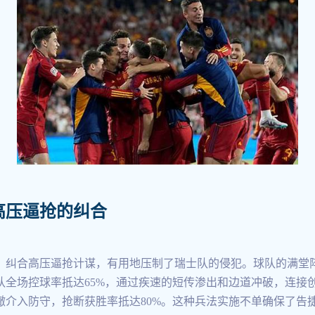
高压逼抢的纠合
合高压逼抢计谋，有用地压制了瑞士队的侵犯。球队的满堂阵型以
队全场控球率抵达65%，通过疾速的短传渗出和边道冲破，连接
撤介入防守，抢断获胜率抵达80%。这种兵法实施不单确保了告