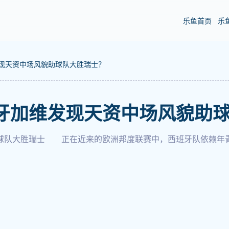
乐鱼首页
乐
乐
乐
现天资中场风貌助球队大胜瑞士？
牙加维发现天资中场风貌助
球队大胜瑞士 正在近来的欧洲邦度联赛中，西班牙队依赖年青