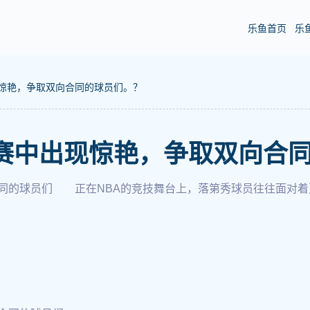
乐鱼首页
乐
乐
乐
惊艳，争取双向合同的球员们。？
赛中出现惊艳，争取双向合
的球员们 正在NBA的竞技舞台上，落第秀球员往往面对着