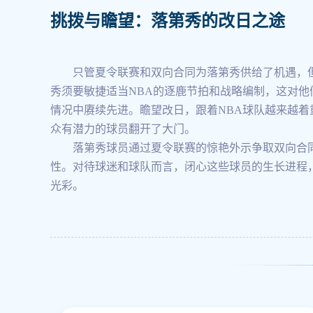
挑拨与瞻望：落第秀的改日之途
只管夏令联赛和双向合同为落第秀供给了机遇，但
秀须要敏捷适当NBA的逐鹿节拍和战略编制，这对
情况中赓续先进。瞻望改日，跟着NBA球队越来越
众有潜力的球员翻开了大门。
落第秀球员通过夏令联赛的惊艳外示争取双向合同，
性。对待球迷和球队而言，闭心这些球员的生长进程
光彩。