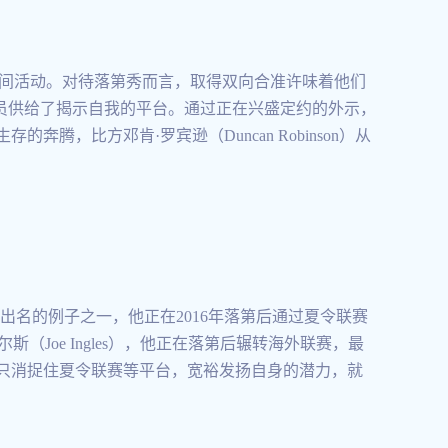
间活动。对待落第秀而言，取得双向合准许味着他们
员供给了揭示自我的平台。通过正在兴盛定约的外示，
，比方邓肯·罗宾逊（Duncan Robinson）从
名的例子之一，他正在2016年落第后通过夏令联赛
Joe Ingles），他正在落第后辗转海外联赛，最
只消捉住夏令联赛等平台，宽裕发扬自身的潜力，就