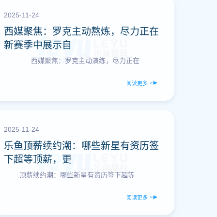
2025-11-24
西媒聚焦：罗克主动熬炼，尽力正在
新赛季中展示自
西媒聚焦：罗克主动演练，尽力正在
阅读更多
2025-11-24
乐鱼顶薪续约潮：哪些新星有资历签
下超等顶薪，更
顶薪续约潮：哪些新星有资历签下超等
阅读更多