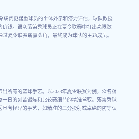
令联赛更器重球员的个体外示和潜力评估，球队教授
的价钱。很众落第秀球员正在夏令联赛中打出亮眼数
恰是通过夏令联赛崭露头角，最终成为球队的主题成员。
所有的篮球手艺。以2023年夏令联赛为例，众名落
日复一日的刻苦锻炼和比较赛细节的精准驾驭。落第秀球
秀具有怪异的手艺，如精准的三分投射或卓绝的防守认