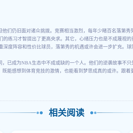
他们仍旧面对诸众挑拨。竞赛相当激烈，每年少睹百名落第秀列
他们的练习才智提出了更高央求。其它，心绪压力也是不成蔑视的
着重深度阵容和性价比球员，落第秀的机遇或许会进一步扩充。球
已成为NBA生态中不成或缺的一个人。他们的逆袭故事不只
，既能感想到体育竞技的激情，也能看到梦思成真的或许。跟着
相关阅读