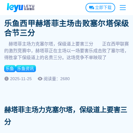
立即下载
乐鱼西甲赫塔菲主场击败塞尔塔保级
乐鱼首页
合节三分
乐鱼下载
赫塔菲主场力克塞尔塔，保级道上要害三分 正在西甲联赛
的激烈竞赛中，赫塔菲正在主场以一场要害乐成击败了塞尔塔，
乐鱼全站APP下载
乐鱼动态
得胜拿下保级道上的名贵三分。这场竞争不单映现了
乐鱼体育APP下载
乐鱼资讯
乐鱼
乐鱼资讯
2025-11-25
阅读量：2680
乐鱼推荐
赫塔菲主场力克塞尔塔，保级道上要害三
分