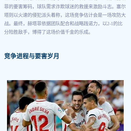
菲的要害筹码，球队需求诈欺球迷的救援来激励斗志。塞尔
塔则以火速的侵犯派头着称，这场竞争估计会是一场攻防大
战。最终，赫塔菲依据团队配合和战略践诺力，以2-1的比
分险胜敌手，博得了这场价值千金的乐成。
竞争进程与要害岁月