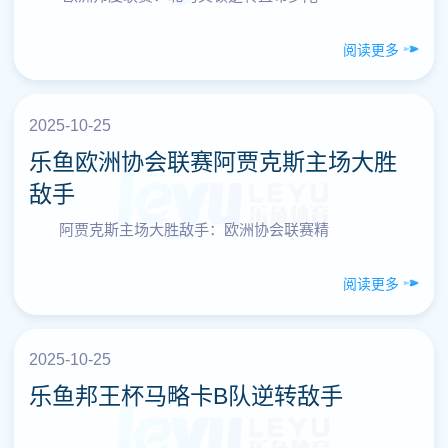
阅读更多
2025-10-25
乐鱼欧洲协会联赛阿贾克斯主场大胜
敌手
阿贾克斯主场大胜敌手：欧洲协会联赛精
阅读更多
2025-10-25
乐鱼邦王杯马略卡B队逆转敌手