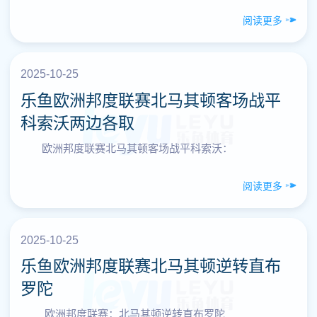
阅读更多
2025-10-25
乐鱼欧洲邦度联赛北马其顿客场战平
科索沃两边各取
欧洲邦度联赛北马其顿客场战平科索沃：
阅读更多
2025-10-25
乐鱼欧洲邦度联赛北马其顿逆转直布
罗陀
欧洲邦度联赛：北马其顿逆转直布罗陀