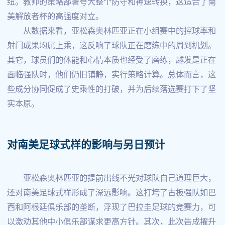
纽。教师的策略部署夸大整个防守和神速转换，这适合了南
美解放者杯的高强度对立。
从数据来看，亚松森奥林匹亚正在小组赛中的控球率和
射门成果均属上乘，这反响了球队正在磨练中的周到机划。
其它，球员们的体能和心情本质也经受了磨练，越发是正在
面临强队时，他们仍旧镇静，实行策略计算。总体而言，这
些成分协同促成了史乘性的打破，并为后续落选赛打下了坚
实本原。
对南美足球式样的影响与另日预计
亚松森奥林匹亚的提前出线不光对球队自己道理巨大，
还对南美足球式样形成了深远影响。这打垮了古板强队如巴
西和阿根廷俱乐部的垄断，浮现了巴拉圭足球的竞赛力，可
以激劝其他中小俱乐部谋求更高方针。其次，此次告成擢升