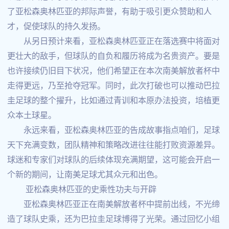
了亚松森奥林匹亚的邦际声誉，有助于吸引更众赞助和人
才，促使球队的持久发扬。
从另日预计来看，亚松森奥林匹亚正在落选赛中将面对
更壮大的敌手，但球队的自负和履历将成为名贵资产。要是
也许接续仍旧目下状况，他们希望正在本次南美解放者杯中
走得更远，乃至抢夺冠军。同时，此次打破也可以推动巴拉
圭足球的整个擢升，比如通过青训和本原办法投资，培植更
众本土球星。
永远来看，亚松森奥林匹亚的告成故事指点咱们，足球
天下充满变数，团队精神和策略改进往往能打败资源差异。
球迷和专家们对球队的后续体现充满期望，这可能会开启一
个新的期间，让南美足球尤其众元和出色。
亚松森奥林匹亚的史乘性功夫与开辟
亚松森奥林匹亚正在南美解放者杯中提前出线，不光缔
造了球队史乘，还为巴拉圭足球博得了光荣。通过回忆小组