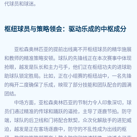
代球员和球迷。
枢纽球员与策略领会：驱动乐成的中枢成分
亚松森奥林匹亚的提前出线离不开枢纽球员的精华施展
和教师的精准策略安顿。球队的先锋线正在本次赛事中体现
抢眼，越发是队长和主力弓手，他们正在枢纽功夫的进球助
助球队锁定胜局。比如，正在小组赛的枢纽战中，一名先锋
的梅开二度确保了乐成，映现了部分技能和团队配合的圆满
团结。
中场方面，亚松森奥林匹亚的节制力令人印象深切，球
员们通过精准的传球和踊跃的逼抢，主导了逐鹿节拍。防守
端，球队的后卫线和门将配合默契，众次化解敌手的进犯威
迫，越发是正在客场逐鹿中，防守的不乱性成为出线的枢