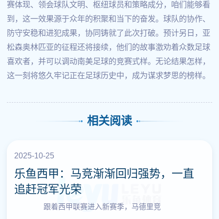
赛体现、领会球队文明、枢纽球员和策略成分，咱们能够看
到，这一效果源于众年的积聚和当下的奋发。球队的协作、
防守安稳和进犯成果，协同铸就了此次打破。预计另日，亚
松森奥林匹亚的征程还将接续，他们的故事激劝着众数足球
喜欢者，并可以调动南美足球的竞赛式样。无论结果怎样，
这一刻将悠久牢记正在足球历史中，成为谋求梦思的榜样。
相关阅读
2025-10-25
乐鱼西甲：马竞渐渐回归强势，一直
追赶冠军光荣
跟着西甲联赛进入新赛季，马德里竞