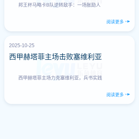
邦王杯马略卡B队逆转敌手：一场胀励人
阅读更多
2025-10-25
西甲赫塔菲主场击败塞维利亚
西甲赫塔菲主场力克塞维利亚，兵书实践
阅读更多