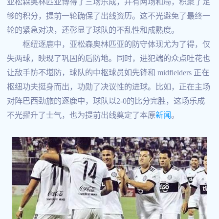
亚松森奥林匹亚博得了三场乐成，并有两场和局，积聚了足
够的积分，提前一轮确保了出线资历。这不光避免了最终一
轮的紧急对决，还彰显了球队的不乱性和成熟度。
枢纽逐鹿中，亚松森奥林匹亚的防守体现尤为了得，仅
失两球，映现了巩固的后防地。同时，进犯端的众点吐花也
让敌手防不堪防，球队的中枢球员如先锋和 midfielders 正在
枢纽功夫挺身而出，功勋了决议性的进球。比如，正在主场
对阵巴西劲旅的逐鹿中，球队以2-0的比分完胜，这场乐成
不光擢升了士气，也为提前出线奠定了本原
新闻
。