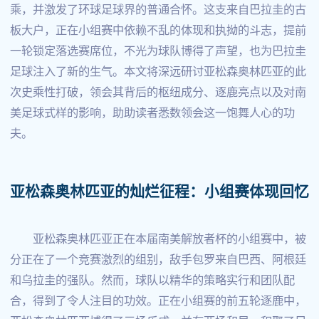
乘，并激发了环球足球界的普通合怀。这支来自巴拉圭的古
板大户，正在小组赛中依赖不乱的体现和执拗的斗志，提前
一轮锁定落选赛席位，不光为球队博得了声望，也为巴拉圭
足球注入了新的生气。本文将深远研讨亚松森奥林匹亚的此
次史乘性打破，领会其背后的枢纽成分、逐鹿亮点以及对南
美足球式样的影响，助助读者悉数领会这一饱舞人心的功
夫。
亚松森奥林匹亚的灿烂征程：小组赛体现回忆
亚松森奥林匹亚正在本届南美解放者杯的小组赛中，被
分正在了一个竞赛激烈的组别，敌手包罗来自巴西、阿根廷
和乌拉圭的强队。然而，球队以精华的策略实行和团队配
合，得到了令人注目的功效。正在小组赛的前五轮逐鹿中，