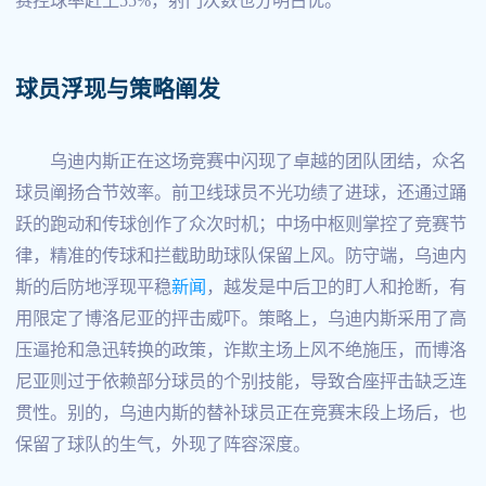
赛控球率赶上55%，射门次数也分明占优。
球员浮现与策略阐发
乌迪内斯正在这场竞赛中闪现了卓越的团队团结，众名
球员阐扬合节效率。前卫线球员不光功绩了进球，还通过踊
跃的跑动和传球创作了众次时机；中场中枢则掌控了竞赛节
律，精准的传球和拦截助助球队保留上风。防守端，乌迪内
斯的后防地浮现平稳
新闻
，越发是中后卫的盯人和抢断，有
用限定了博洛尼亚的抨击威吓。策略上，乌迪内斯采用了高
压逼抢和急迅转换的政策，诈欺主场上风不绝施压，而博洛
尼亚则过于依赖部分球员的个别技能，导致合座抨击缺乏连
贯性。别的，乌迪内斯的替补球员正在竞赛末段上场后，也
保留了球队的生气，外现了阵容深度。