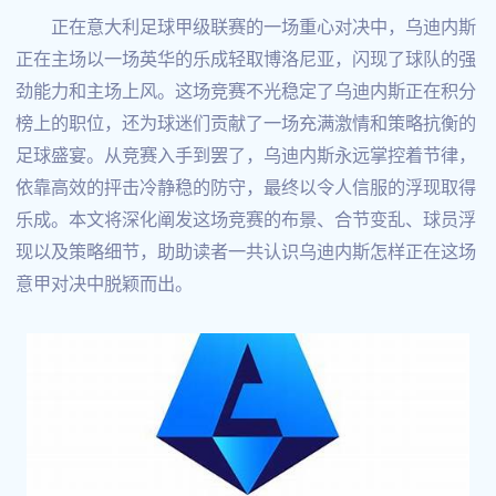
正在意大利足球甲级联赛的一场重心对决中，乌迪内斯
正在主场以一场英华的乐成轻取博洛尼亚，闪现了球队的强
劲能力和主场上风。这场竞赛不光稳定了乌迪内斯正在积分
榜上的职位，还为球迷们贡献了一场充满激情和策略抗衡的
足球盛宴。从竞赛入手到罢了，乌迪内斯永远掌控着节律，
依靠高效的抨击冷静稳的防守，最终以令人信服的浮现取得
乐成。本文将深化阐发这场竞赛的布景、合节变乱、球员浮
现以及策略细节，助助读者一共认识乌迪内斯怎样正在这场
意甲对决中脱颖而出。