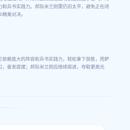
力和兵书实践力。邦际米兰则需仍旧太平，避免正在闭
众精美对决。
兰依赖庞大的阵容和兵书实践力，轻松拿下获胜，而萨
习，奋发提拔；邦际米兰则应络续挺进，夺取更高光