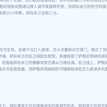
纳的防守安插，他们被迫增强进犯，但中场把握力亏损导致回击
萨勒尼塔纳试图通过换人调节来旋转形势，但邦际米兰的防守巩固
逐以3-0中断，邦际米兰全取三分。
为生色，前者不光打入首球，还众次要挟对方球门，揭示了顶
守端，邦际米兰的后卫线配合默契，告捷局部了萨勒尼塔纳的进
，但面临邦际米兰的横暴攻势仍难以力挽狂澜。前卫线上，萨勒
换兵书至极告捷，而萨勒尼塔纳的防守罅隙和进犯乏力是退步的
力，球队需求正在后续角逐中尽疾调节形态，特别是正在防守端