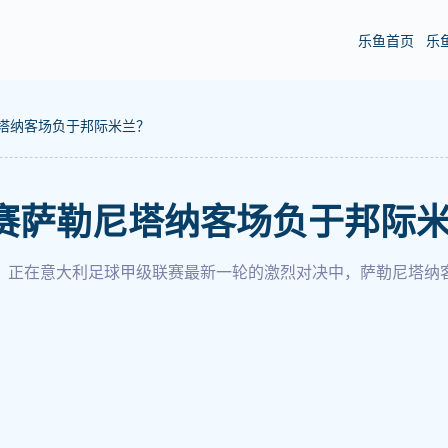
乐鱼首页
乐
乐
乐
塔纳客场负于邦际米兰？
赛萨勒尼塔纳客场负于邦际
在意大利足球甲级联赛最新一轮的激烈对决中，萨勒尼塔纳客场