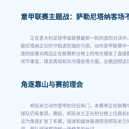
意甲联赛主题战：萨勒尼塔纳客场
正在意大利足球甲级联赛最新一轮的激烈对决中，萨
勒尼塔纳正在防守和进犯端的亏损。动作意甲联赛中
逐的结果对两边正在联赛积分榜上的地方爆发了直接
闭节事宜、球员再现和兵书理会等方面，全数回想这
角逐靠山与赛前理会
邦际米兰动作意甲的守旧朱门，本赛季正在联赛中
球队仍有差异。赛前，邦际米兰正在积分榜上位居前
这为角逐扩张了系累。球迷和媒体普通预测邦际米兰