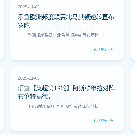
2025-11-03
乐鱼欧洲邦度联赛北马其顿逆转直布
罗陀
欧洲邦度联赛：北马其顿逆转直布罗陀
阅读更多
2025-11-03
乐鱼【英超第18轮】阿斯顿维拉对阵
布伦特福德，
【英超第18轮】阿斯顿维拉对阵布伦特
阅读更多