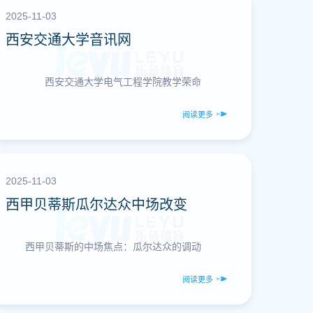
2025-11-03
西安交通大学音讯网
西安交通大学电气工程学院教学荣命
阅读更多
2025-11-03
西甲贝蒂斯瓜尔达众中场改变
西甲贝蒂斯的中场焦点：瓜尔达众的调动
阅读更多