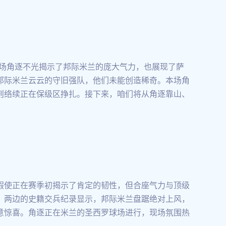
场角逐不光揭示了邦际米兰的庞大气力，也展现了萨
邦际米兰云云的守旧强队，他们未能创造稀奇。本场角
则络续正在保级区挣扎。接下来，咱们将从角逐靠山、
使正在赛季初揭示了肯定的韧性，但合座气力与顶级
。两边的史籍交兵纪录显示，邦际米兰盘踞绝对上风，
意惊喜。角逐正在米兰的圣西罗球场进行，现场氛围热