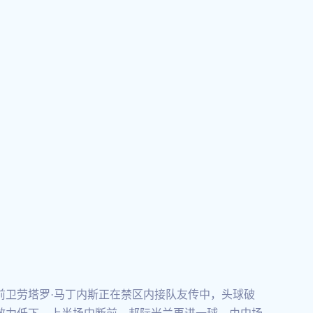
卫劳塔罗·马丁内斯正在禁区内接队友传中，头球破