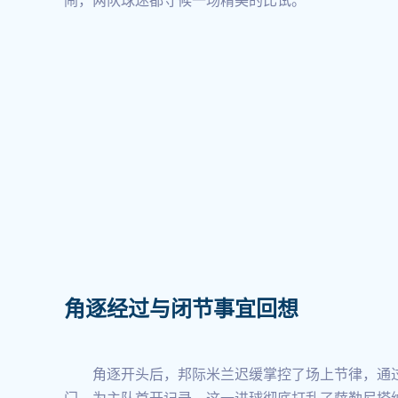
闹，两队球迷都守候一场精美的比试。
角逐经过与闭节事宜回想
角逐开头后，邦际米兰迟缓掌控了场上节律，通过高