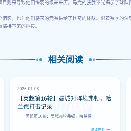
题目则是导致他们铩羽的根基来历。马竞的获胜不光揭示了球队
缩影，也为他们将来的竞赛供给了珍奇的体味。跟着赛季的深刻
面临接下来的挑拨。
相关阅读
2026-01-08
【英超第16轮】曼城对阵埃弗顿，哈
兰德打击记录
英超第16轮：曼城vs埃弗顿，哈兰德
阅读更多