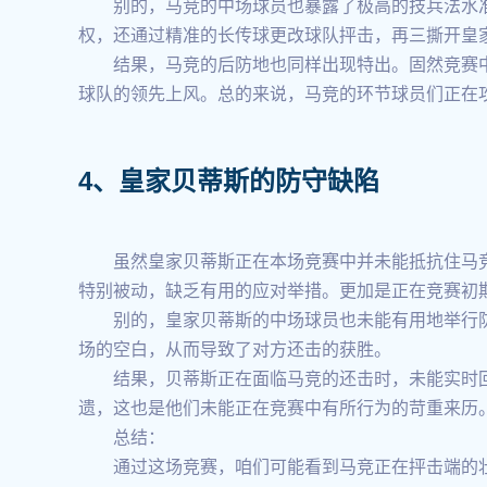
别的，马竞的中场球员也暴露了极高的技兵法水准
权，还通过精准的长传球更改球队抨击，再三撕开皇
结果，马竞的后防地也同样出现特出。固然竞赛中
球队的领先上风。总的来说，马竞的环节球员们正在
4、皇家贝蒂斯的防守缺陷
虽然皇家贝蒂斯正在本场竞赛中并未能抵抗住马竞
特别被动，缺乏有用的应对举措。更加是正在竞赛初
别的，皇家贝蒂斯的中场球员也未能有用地举行防
场的空白，从而导致了对方还击的获胜。
结果，贝蒂斯正在面临马竞的还击时，未能实时回
遗，这也是他们未能正在竞赛中有所行为的苛重来历
总结：
通过这场竞赛，咱们可能看到马竞正在抨击端的壮