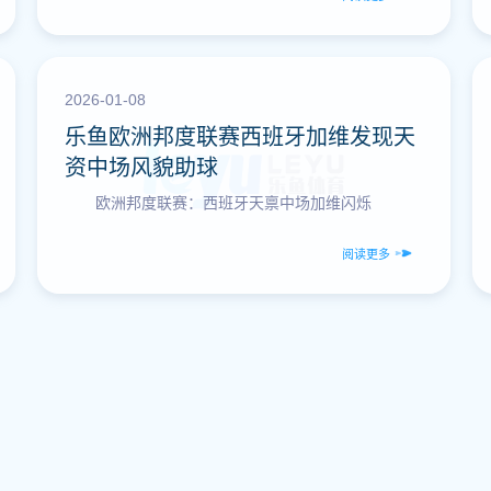
2026-01-08
乐鱼欧洲邦度联赛西班牙加维发现天
资中场风貌助球
欧洲邦度联赛：西班牙天禀中场加维闪烁
阅读更多