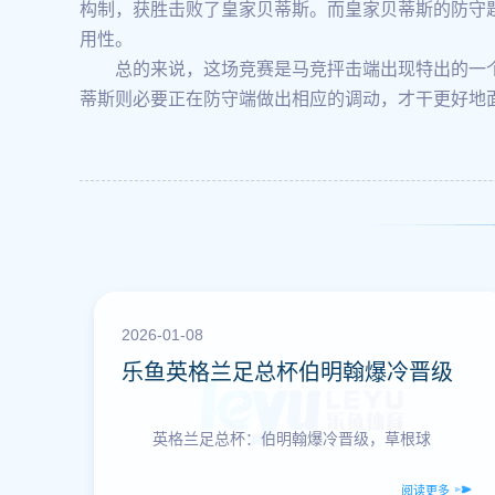
构制，获胜击败了皇家贝蒂斯。而皇家贝蒂斯的防守
用性。
总的来说，这场竞赛是马竞抨击端出现特出的一个
蒂斯则必要正在防守端做出相应的调动，才干更好地
2026-01-08
乐鱼英格兰足总杯伯明翰爆冷晋级
英格兰足总杯：伯明翰爆冷晋级，草根球
阅读更多