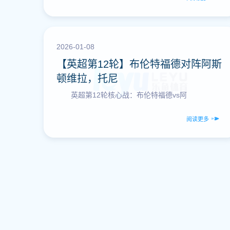
2026-01-08
【英超第12轮】布伦特福德对阵阿斯
顿维拉，托尼
英超第12轮核心战：布伦特福德vs阿
阅读更多