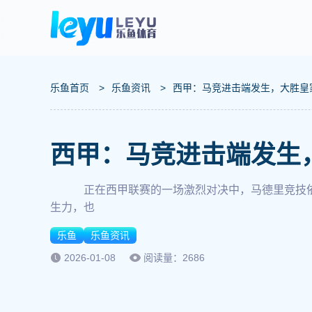
乐鱼首页
>
乐鱼资讯
>
西甲：马竞进击端发生，大胜皇
西甲：马竞进击端发生
正在西甲联赛的一场激烈对决中，马德里竞技依据
生力，也
乐鱼
乐鱼资讯
2026-01-08
阅读量：2686