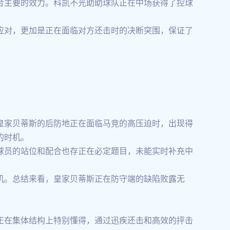
主要的效力。科凯不光助助球队正在中场获得了控球
对，更加是正在面临对方还击时的决断突围，保证了
家贝蒂斯的后防地正在面临马竞的高压迫时，出现得
的时机。
员的站位和配合也存正在必定题目，未能实时补充中
。总结来看，皇家贝蒂斯正在防守端的缺陷败露无
在集体结构上特别懂得，通过迅疾还击和高效的抨击