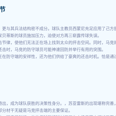
节
更与其兵法结构密不成分。球队主教员西蒙尼充足应用了己方擅
家贝蒂斯的球员施加压力，迫使对方再三崭露传球失误。
节律，使他们无法正在场上找到太众的抨击空间。同时，马竞的
还击时，马竞的防守球员可能神速回防并举行有用的突围。
在防守端的安祥性，还为他们供给了豪爽的还击时机。恰是通过
出，成为球队获胜的决策性身分。，苏亚雷斯的出现堪称完善，
部分材干无疑是马竞抨击端的主要保证。