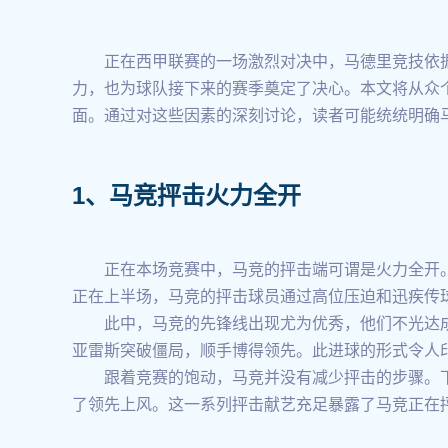
正在西甲联赛的一场激烈对决中，马德里竞技依据
力，也为球队接下来的赛季奠定了决心。本文将从众
面。通过对这些因素的深刻讨论，读者可能统统明确
1、马竞抨击火力全开
正在本场竞赛中，马竞的抨击端可谓是火力全开。
正在上半场，马竞的抨击球员通过高位压迫和迅疾传
此中，马竞的先锋线出现尤为优秀，他们不光达成了
亚雷斯突破僵局，顺手博得领先。此进球的形式令人
跟着竞赛的饱动，马竞并没有减少抨击的步骤。下
了领先上风。这一系列抨击献艺充足暴露了马竞正在