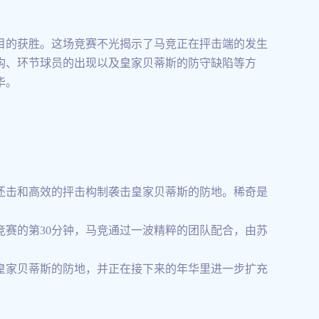
的获胜。这场竞赛不光揭示了马竞正在抨击端的发生
构、环节球员的出现以及皇家贝蒂斯的防守缺陷等方
华。
击和高效的抨击构制袭击皇家贝蒂斯的防地。稀奇是
赛的第30分钟，马竞通过一波精粹的团队配合，由苏
家贝蒂斯的防地，并正在接下来的年华里进一步扩充